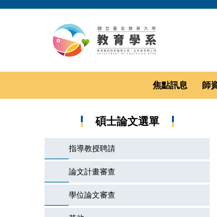
跳
到
主
要
內
容
區
焦點訊息
師
碩士論文選單
指導教授聘請
論文計畫審查
學位論文審查