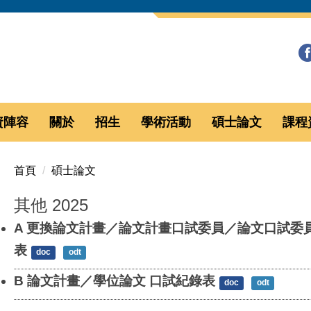
資陣容
關於
招生
學術活動
碩士論文
課程
首頁
碩士論文
其他 2025
A 更換論文計畫／論文計畫口試委員／論文口試委
表
doc
odt
B 論文計畫／學位論文 口試紀錄表
doc
odt