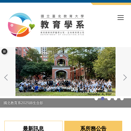
跳
到
主
要
內
容
區
國北教育系2025師生合影
最新訊息
系所務公告