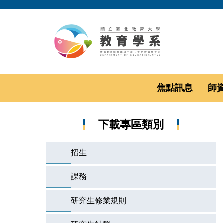
跳
到
主
要
內
容
區
焦點訊息
師
下載專區類別
招生
課務
研究生修業規則