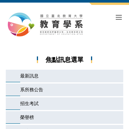
跳
到
主
要
內
容
區
焦點訊息選單
最新訊息
系所務公告
招生考試
榮譽榜